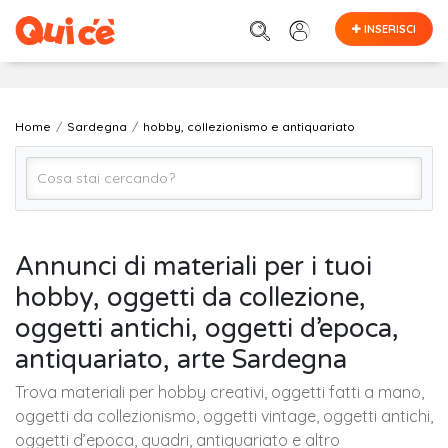
INSERISCI
Home
Sardegna
hobby, collezionismo e antiquariato
Hobby, Collezionismo e Antiquariato (Tutto)
Annunci di materiali per i tuoi
hobby, oggetti da collezione,
SARDEGNA (regione)
oggetti antichi, oggetti d’epoca,
antiquariato, arte Sardegna
Cerca
Trova materiali per hobby creativi, oggetti fatti a mano,
oggetti da collezionismo, oggetti vintage, oggetti antichi,
oggetti d’epoca, quadri, antiquariato e altro