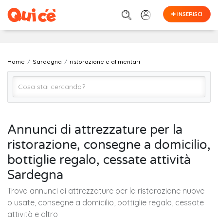
INSERISCI
Home
Sardegna
ristorazione e alimentari
Ristorazione e Alimentari (Tutto)
Annunci di attrezzature per la
ristorazione, consegne a domicilio,
SARDEGNA (regione)
bottiglie regalo, cessate attività
Sardegna
Cerca
Trova annunci di attrezzature per la ristorazione nuove
o usate, consegne a domicilio, bottiglie regalo, cessate
attività e altro