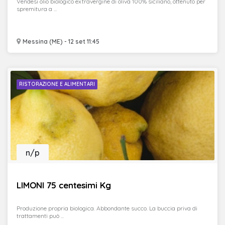
Vendesi olio biologico extravergine di oliva 100% siciliano, ottenuto per
spremitura a ...
Messina (ME) - 12 set 11:45
RISTORAZIONE E ALIMENTARI
n/p
LIMONI 75 centesimi Kg
Produzione propria biologica. Abbondante succo. La buccia priva di
trattamenti può ...