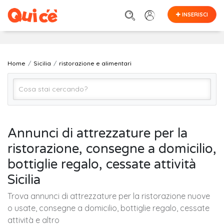
INSERISCI
Home
Sicilia
ristorazione e alimentari
Ristorazione e Alimentari (Tutto)
Annunci di attrezzature per la
ristorazione, consegne a domicilio,
SICILIA (regione)
bottiglie regalo, cessate attività
Sicilia
Cerca
Trova annunci di attrezzature per la ristorazione nuove
o usate, consegne a domicilio, bottiglie regalo, cessate
attività e altro