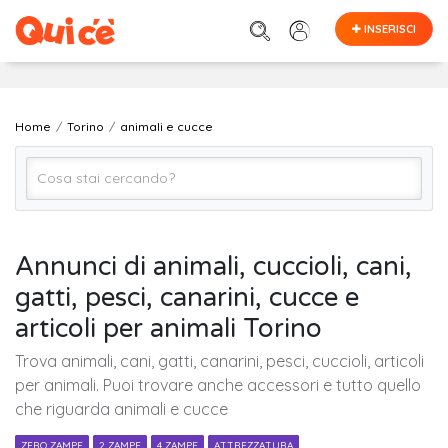
INSERISCI
Home
Torino
animali e cucce
Animali e Cucce (Tutto)
Annunci di animali, cuccioli, cani,
gatti, pesci, canarini, cucce e
Torino
articoli per animali Torino
Trova animali, cani, gatti, canarini, pesci, cuccioli, articoli
Cerca
per animali. Puoi trovare anche accessori e tutto quello
che riguarda animali e cucce
ZERO ZAMPE
2 ZAMPE
4 ZAMPE
ATTREZZATURA