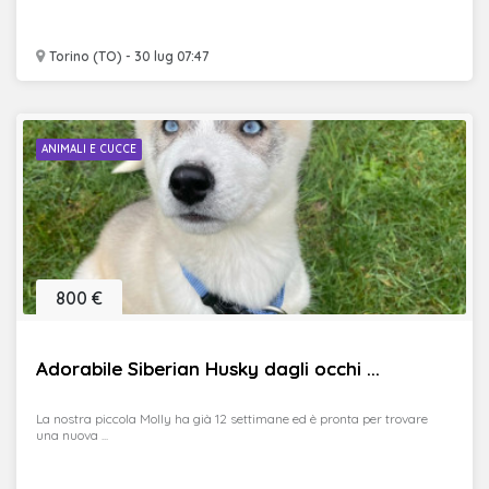
Torino (TO) - 30 lug 07:47
ANIMALI E CUCCE
800 €
Adorabile Siberian Husky dagli occhi ...
La nostra piccola Molly ha già 12 settimane ed è pronta per trovare
una nuova ...