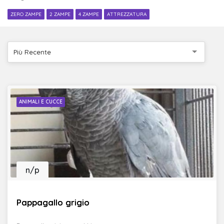
ZERO ZAMPE
2 ZAMPE
4 ZAMPE
ATTREZZATURA
Più Recente
ANIMALI E CUCCE
n/p
Pappagallo grigio