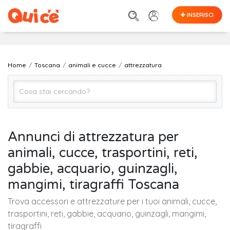
INSERISCI
Home
Toscana
animali e cucce
attrezzatura
attrezzatura
Annunci di attrezzatura per
animali, cucce, trasportini, reti,
TOSCANA (regione)
gabbie, acquario, guinzagli,
mangimi, tiragraffi Toscana
Cerca
Trova accessori e attrezzature per i tuoi animali, cucce,
trasportini, reti, gabbie, acquario, guinzagli, mangimi,
tiragraffi