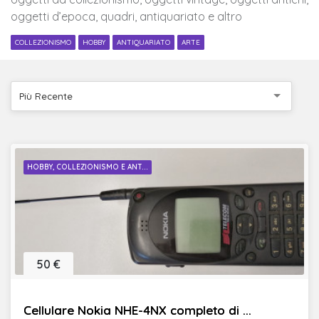
oggetti d’epoca, quadri, antiquariato e altro
COLLEZIONISMO
HOBBY
ANTIQUARIATO
ARTE
Più Recente
HOBBY, COLLEZIONISMO E ANT...
50 €
Cellulare Nokia NHE-4NX completo di ...