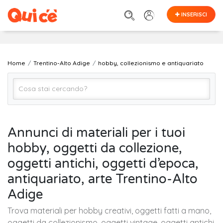
INSERISCI
Home
Trentino-Alto Adige
hobby, collezionismo e antiquariato
Hobby, Collezionismo e Antiquariato (Tutto)
Annunci di materiali per i tuoi
hobby, oggetti da collezione,
TRENTINO-ALTO ADIGE (regione)
oggetti antichi, oggetti d’epoca,
antiquariato, arte Trentino-Alto
Cerca
Adige
Trova materiali per hobby creativi, oggetti fatti a mano,
oggetti da collezionismo, oggetti vintage, oggetti antichi,