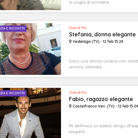
la voglia di sorridere ...
Club di Più
IZIA E INCONTRI
Stefania, donna elegante
Vedelago (TV) - 12 feb 15:24
Sono una donna ucraina con cittadi
ancora, ottimista, ...
Club di Più
IZIA E INCONTRI
Fabio, ragazzo elegante
Castelfranco Ven. (TV) - 12 feb 15:0
Mi definisco un esteta, tengo all’asp
eleganti ...