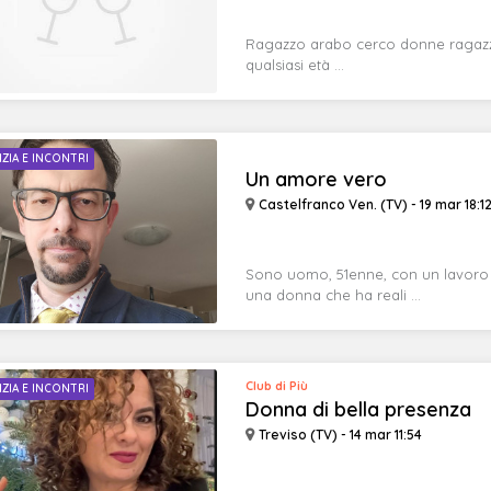
Ragazzo arabo cerco donne ragazze
qualsiasi età ...
IZIA E INCONTRI
Un amore vero
Castelfranco Ven. (TV) - 19 mar 18:1
Sono uomo, 51enne, con un lavoro 
una donna che ha reali ...
Club di Più
IZIA E INCONTRI
Donna di bella presenza
Treviso (TV) - 14 mar 11:54