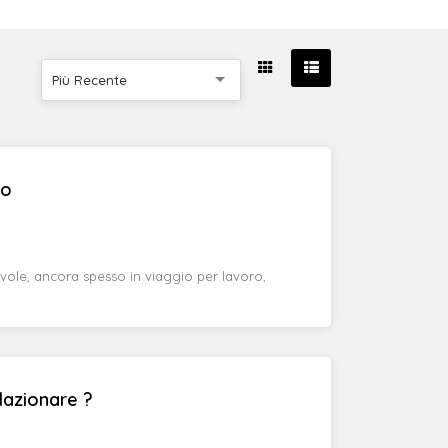
Più Recente
co
vole, ancora spesso in viaggio per lavoro,
lazionare ?