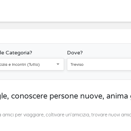
le Categoria?
Dove?
izia e Incontri (Tutto)
Treviso
ngle, conoscere persone nuove, anima
a amici per viaggiare, coltivare un’amicizia, trovare nuovi am