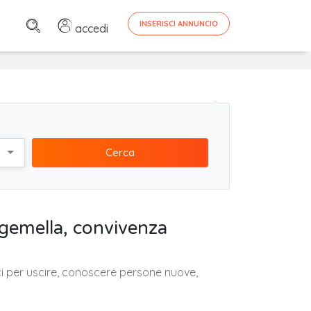
INSERISCI ANNUNCIO
accedi
Cerca
 gemella, convivenza
ici per uscire, conoscere persone nuove,