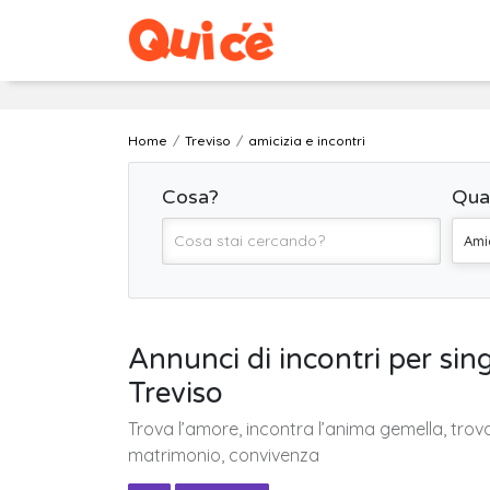
Home
Treviso
amicizia e incontri
Cosa?
Qua
Amic
Annunci di incontri per si
Treviso
Trova l’amore, incontra l’anima gemella, trov
matrimonio, convivenza