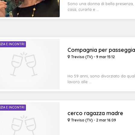
Sono una donna di bella presenza, 
casa, curarla e ...
IZIA E INCONTRI
Compagnia per passeggiate
Treviso (TV) - 9 mar 15:12
Ho 59 anni, sono divorziato da qualc
lavoro alle ...
IZIA E INCONTRI
cerco ragazza madre
Treviso (TV) - 2 mar 16:09