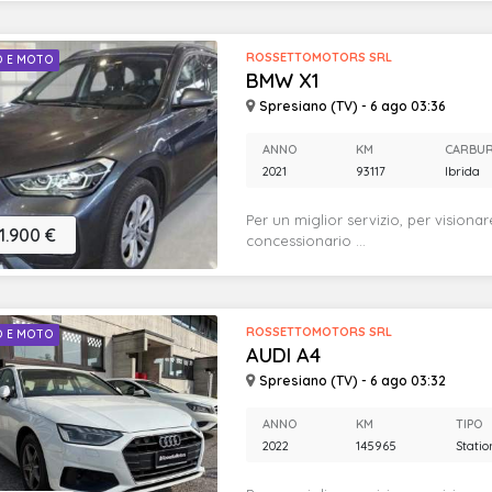
ROSSETTOMOTORS SRL
O E MOTO
BMW X1
Spresiano (TV) - 6 ago 03:36
ANNO
KM
CARBU
2021
93117
Ibrida
Per un miglior servizio, per visionar
1.900 €
concessionario ...
ROSSETTOMOTORS SRL
O E MOTO
AUDI A4
Spresiano (TV) - 6 ago 03:32
ANNO
KM
TIPO
2022
145965
Stati