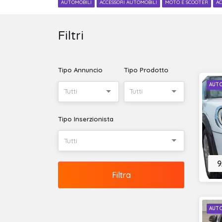
AUTOMOBILI
ACCESSORI AUTOMOBILI
MOTO E SCOOTER
AC
Filtri
Tipo Annuncio
Tipo Prodotto
AUT
Tutti
Tutti
Tipo Inserzionista
Tutti
9
Filtra
AUT