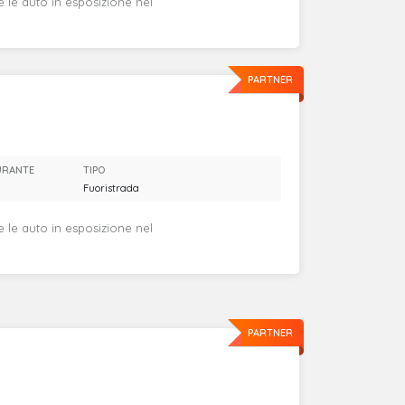
e le auto in esposizione nel
PARTNER
URANTE
TIPO
Fuoristrada
e le auto in esposizione nel
PARTNER