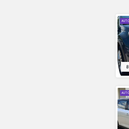
AUT
8
AUT