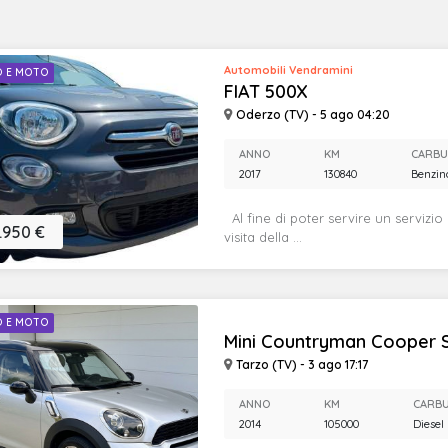
Automobili Vendramini
O E MOTO
FIAT 500X
Oderzo (TV) - 5 ago 04:20
ANNO
KM
CARBU
2017
130840
Benzin
Al fine di poter servire un servizio
.950 €
visita della ...
O E MOTO
Mini Countryman Cooper SD
Tarzo (TV) - 3 ago 17:17
ANNO
KM
CARB
2014
105000
Diesel