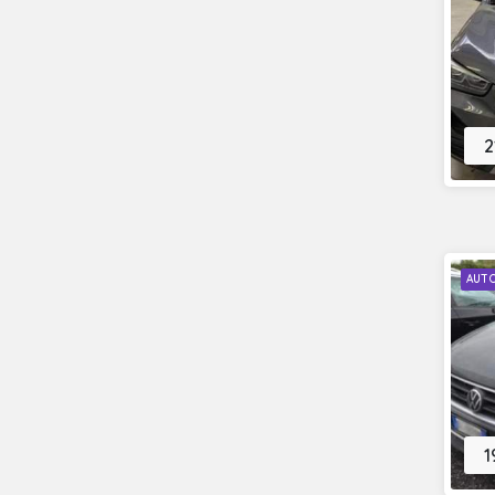
2
AUT
1