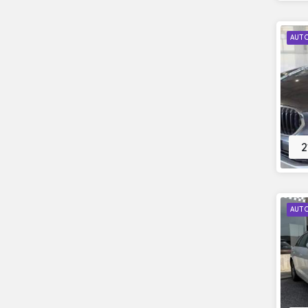
AUT
2
AUT