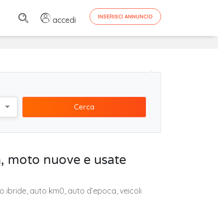
INSERISCI ANNUNCIO
accedi
Cerca
a, moto nuove e usate
o ibride, auto km0, auto d’epoca, veicoli