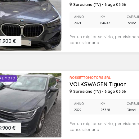
Spresiano (TV) - 6 ago 03:36
ANNO
KM
CARBU
2021
84609
Ibrida
Per un miglior servizio, per visionar
1.900 €
concessionario ...
ROSSETTOMOTORS SRL
O E MOTO
VOLKSWAGEN Tiguan
Spresiano (TV) - 6 ago 03:36
ANNO
KM
CARBU
2022
93368
Diesel
Per un miglior servizio, per visionar
9.900 €
concessionario ...