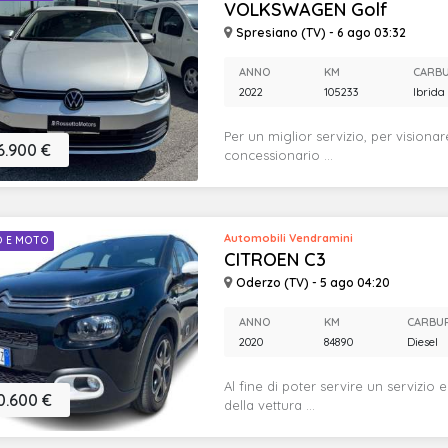
VOLKSWAGEN Golf
Spresiano (TV) - 6 ago 03:32
ANNO
KM
CARB
2022
105233
Ibrida
Per un miglior servizio, per visionar
6.900 €
concessionario ...
Automobili Vendramini
O E MOTO
CITROEN C3
Oderzo (TV) - 5 ago 04:20
ANNO
KM
CARBU
2020
84890
Diesel
Al fine di poter servire un servizio 
0.600 €
della vettura ...