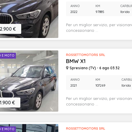
ANNO
KM
CARBU
2022
97885
Ibrida
Per un miglior servizio, per visionar
2.900 €
concessionario ...
ROSSETTOMOTORS SRL
O E MOTO
BMW X1
Spresiano (TV) - 6 ago 03:32
ANNO
KM
CARB
2021
107269
Ibrida
Per un miglior servizio, per visionar
1.900 €
concessionario ...
ROSSETTOMOTORS SRL
O E MOTO