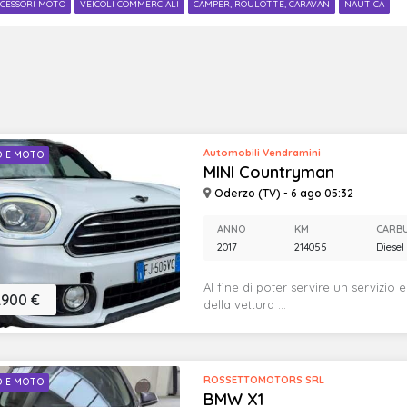
CESSORI MOTO
VEICOLI COMMERCIALI
CAMPER, ROULOTTE, CARAVAN
NAUTICA
Automobili Vendramini
O E MOTO
MINI Countryman
Oderzo (TV) - 6 ago 05:32
ANNO
KM
CARB
2017
214055
Diesel
Al fine di poter servire un servizio 
.900 €
della vettura ...
ROSSETTOMOTORS SRL
O E MOTO
BMW X1