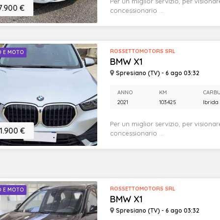
Per un miglior servizio, per visionar
7.900 €
concessionario ...
ROSSETTOMOTORS SRL
O E MOTO
BMW X1
Spresiano (TV) - 6 ago 03:32
ANNO
KM
CARB
2021
103425
Ibrida
Per un miglior servizio, per visionar
1.900 €
concessionario ...
ROSSETTOMOTORS SRL
O E MOTO
BMW X1
Spresiano (TV) - 6 ago 03:32