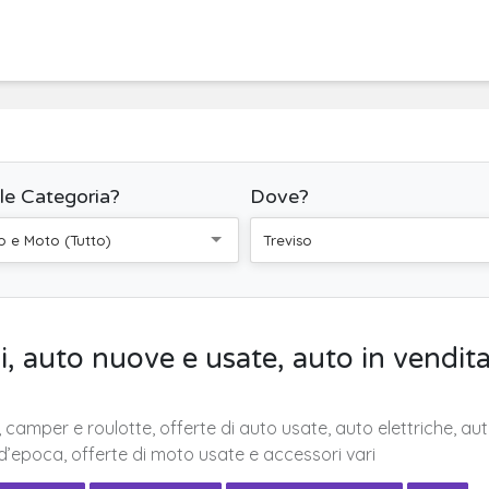
le Categoria?
Dove?
o e Moto (Tutto)
Treviso
i, auto nuove e usate, auto in vendit
 camper e roulotte, offerte di auto usate, auto elettriche, aut
d’epoca, offerte di moto usate e accessori vari