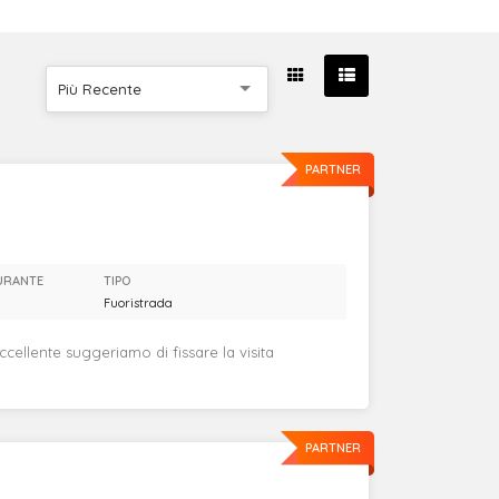
Più Recente
PARTNER
URANTE
TIPO
Fuoristrada
eccellente suggeriamo di fissare la visita
PARTNER