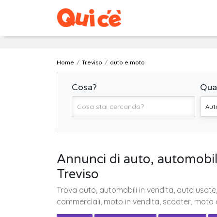
Home
Treviso
auto e moto
Cosa?
Qua
Aut
Annunci di auto, automobil
Treviso
Trova auto, automobili in vendita, auto usate,
commerciali, moto in vendita, scooter, moto 