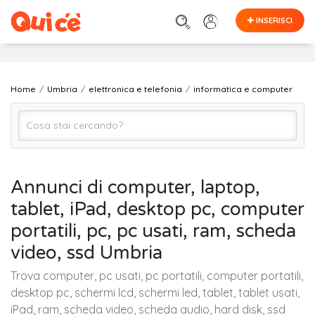
INSERISCI
Home
Umbria
elettronica e telefonia
informatica e computer
informatica e computer
Annunci di computer, laptop,
tablet, iPad, desktop pc, computer
UMBRIA (regione)
portatili, pc, pc usati, ram, scheda
video, ssd Umbria
Cerca
Trova computer, pc usati, pc portatili, computer portatili,
desktop pc, schermi lcd, schermi led, tablet, tablet usati,
iPad, ram, scheda video, scheda audio, hard disk, ssd