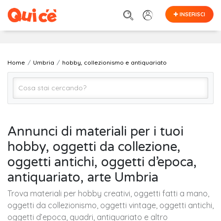
INSERISCI
Home
Umbria
hobby, collezionismo e antiquariato
Hobby, Collezionismo e Antiquariato (Tutto)
Annunci di materiali per i tuoi
hobby, oggetti da collezione,
UMBRIA (regione)
oggetti antichi, oggetti d’epoca,
antiquariato, arte Umbria
Cerca
Trova materiali per hobby creativi, oggetti fatti a mano,
oggetti da collezionismo, oggetti vintage, oggetti antichi,
oggetti d’epoca, quadri, antiquariato e altro