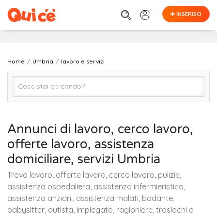
INSERISCI
Home
Umbria
lavoro e servizi
Lavoro e Servizi (Tutto)
Annunci di lavoro, cerco lavoro,
offerte lavoro, assistenza
UMBRIA (regione)
domiciliare, servizi Umbria
Trova lavoro, offerte lavoro, cerco lavoro, pulizie,
Cerca
assistenza ospedaliera, assistenza infermieristica,
assistenza anziani, assistenza malati, badante,
babysitter, autista, impiegato, ragioniere, traslochi e