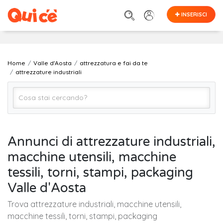
INSERISCI
Home
Valle d'Aosta
attrezzatura e fai da te
attrezzature industriali
attrezzature industriali
Annunci di attrezzature industriali,
macchine utensili, macchine
VALLE D'AOSTA (regione)
tessili, torni, stampi, packaging
Valle d'Aosta
Cerca
Trova attrezzature industriali, macchine utensili,
macchine tessili, torni, stampi, packaging