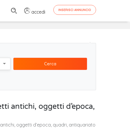
INSERISCI ANNUNCIO
accedi
Cerca
tti antichi, oggetti d’epoca,
 antichi, oggetti d’epoca, quadri, antiquariato