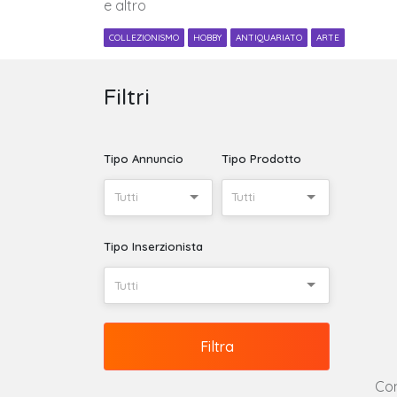
e altro
COLLEZIONISMO
HOBBY
ANTIQUARIATO
ARTE
Filtri
Tipo Annuncio
Tipo Prodotto
Tutti
Tutti
Tipo Inserzionista
Tutti
Filtra
Con