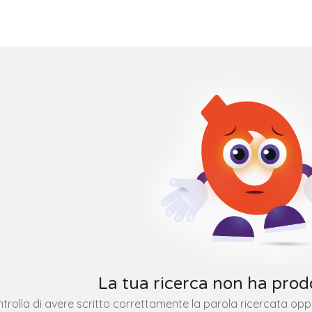
La tua ricerca non ha prodo
trolla di avere scritto correttamente la parola ricercata op