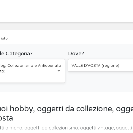
riato
le Categoria?
Dove?
by, Collezionismo e Antiquariato
VALLE D'AOSTA (regione)
tto)
uoi hobby, oggetti da collezione, ogge
osta
tti a mano, oggetti da collezionismo, oggetti vintage, oggetti