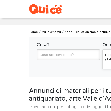
Home
Valle d'Aosta
hobby, collezionismo e antiqua
Cosa?
Qua
Hob
(Tu
Annunci di materiali per i t
antiquariato, arte Valle d'A
Trova materiali per hobby creativi, oggetti fa