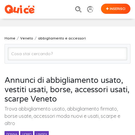
INSERISCI
Home
Veneto
abbigliamento e accessori
Abbigliamento e Accessori (Tutto)
Annunci di abbigliamento usato,
vestiti usati, borse, accessori usati,
VENETO (regione)
scarpe Veneto
Trova abbigliamento usato, abbigliamento firmato,
Cerca
borse usate, accessori moda nuovi e usati, scarpe e
altro
DONNA
UOMO
UNISEX