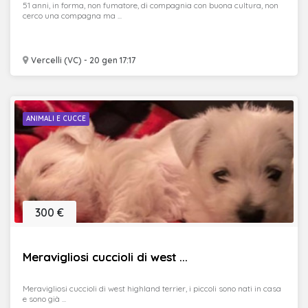
51 anni, in forma, non fumatore, di compagnia con buona cultura, non
cerco una compagna ma ...
Vercelli (VC) - 20 gen 17:17
ANIMALI E CUCCE
300 €
Meravigliosi cuccioli di west ...
Meravigliosi cuccioli di west highland terrier, i piccoli sono nati in casa
e sono già ...