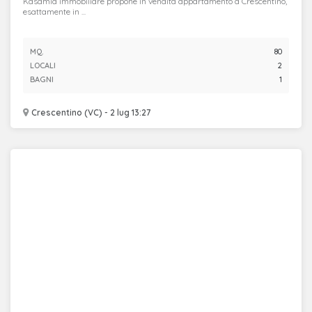
Kasamia immobiliare propone in vendita appartamento a Crescentino,
esattamente in ...
MQ.
80
LOCALI
2
BAGNI
1
Crescentino (VC) - 2 lug 13:27