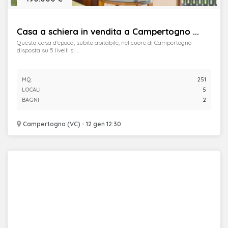
Casa a schiera in vendita a Campertogno ...
Questa casa d'epoca, subito abitabile, nel cuore di Campertogno
disposta su 5 livelli si ...
MQ.
251
LOCALI
5
BAGNI
2
Campertogno (VC) - 12 gen 12:30