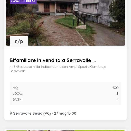
CASA E TERRENI
n/p
Bifamiliare in vendita a Serravalle ...
<h3>Esclusiva Villa Indipendente con Ampi Spazi e Comfort, a
Serravalle ...
MQ.
300
LOCALI
5
BAGNI
4
Serravalle Sesia (VC) - 27 mag 15:00