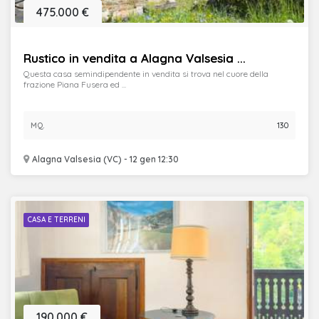
475.000 €
Rustico in vendita a Alagna Valsesia ...
Questa casa semindipendente in vendita si trova nel cuore della
frazione Piana Fusera ed ...
MQ.
130
Alagna Valsesia (VC) - 12 gen 12:30
CASA E TERRENI
190.000 €