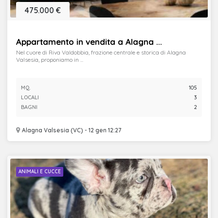
475.000 €
Appartamento in vendita a Alagna ...
Nel cuore di Riva Valdobbia, frazione centrale e storica di Alagna
Valsesia, proponiamo in ...
MQ.
105
LOCALI
3
BAGNI
2
Alagna Valsesia (VC) - 12 gen 12:27
ANIMALI E CUCCE