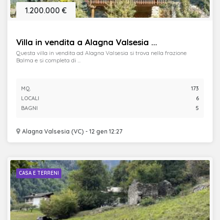
1.200.000 €
Villa in vendita a Alagna Valsesia ...
Questa villa in vendita ad Alagna Valsesia si trova nella frazione
Balma e si completa di ...
MQ.
173
LOCALI
6
BAGNI
5
Alagna Valsesia (VC) - 12 gen 12:27
CASA E TERRENI