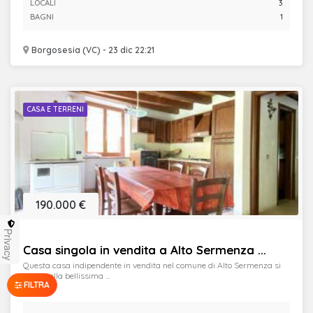
LOCALI
3
BAGNI
1
Borgosesia (VC) - 23 dic 22:21
CASA E TERRENI
190.000 €
Privacy
Casa singola in vendita a Alto Sermenza ...
Questa casa indipendente in vendita nel comune di Alto Sermenza si
trova nella bellissima ...
FILTRA