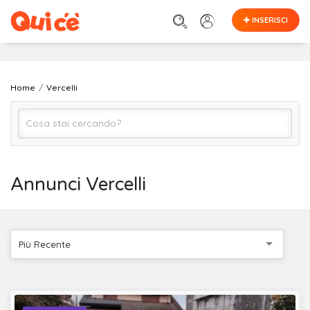
INSERISCI
Home
Vercelli
Tutto
Annunci Vercelli
Vercelli
Più Recente
Cerca