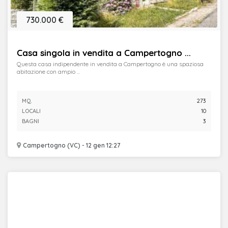
730.000 €
Casa singola in vendita a Campertogno ...
Questa casa indipendente in vendita a Campertogno è una spaziosa
abitazione con ampio ...
MQ.
273
LOCALI
10
BAGNI
3
Campertogno (VC) - 12 gen 12:27