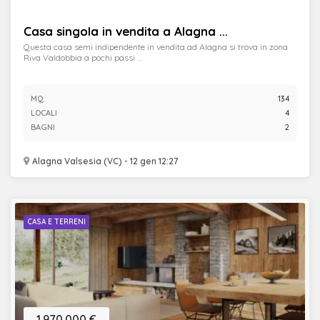
Casa singola in vendita a Alagna ...
Questa casa semi indipendente in vendita ad Alagna si trova in zona
Riva Valdobbia a pochi passi ...
MQ.
134
LOCALI
4
BAGNI
2
Alagna Valsesia (VC) - 12 gen 12:27
CASA E TERRENI
1.970.000 €