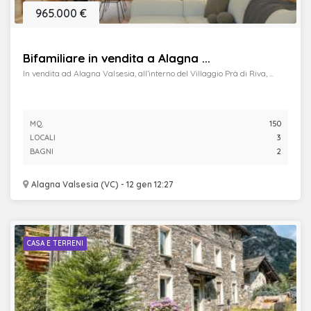
965.000 €
Bifamiliare in vendita a Alagna ...
In vendita ad Alagna Valsesia, all’interno del Villaggio Prà di Riva, ...
MQ.
150
LOCALI
3
BAGNI
2
Alagna Valsesia (VC) - 12 gen 12:27
CASA E TERRENI