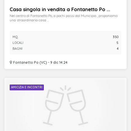
Casa singola in vendita a Fontanetto Po ...
Nel centro di Fontanetto Po, a pochi passi dal Municipio , proponiamo
una straordinaria casa ...
MQ.
350
LOCALI
5
BAGNI
4
Fontanetto Po (VC) - 9 dic 14:24
AMICIZIA E INCONTRI