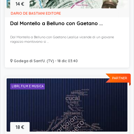
14 €
DARIO DE BASTIANI EDITORE
Dal Montello a Belluno con Gaetano ...
Dal Montello a Belluno con Gaetano LealiLe vicende di un giovane
ragazzo mantovano si ...
Godega di Sant'U. (TV) - 18 dic 03:40
PARTNER
LIBRI, FILM E MUSICA
18 €