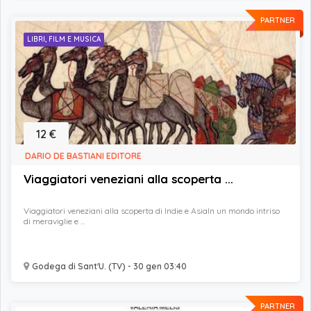
PARTNER
LIBRI, FILM E MUSICA
12 €
DARIO DE BASTIANI EDITORE
Viaggiatori veneziani alla scoperta ...
Viaggiatori veneziani alla scoperta di Indie e AsiaIn un mondo intriso
di meraviglie e ...
Godega di Sant'U. (TV) - 30 gen 03:40
PARTNER