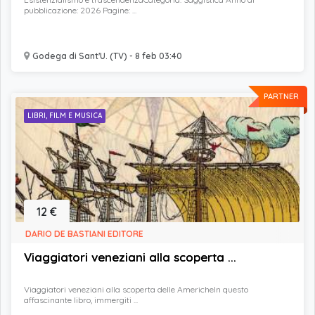
pubblicazione: 2026 Pagine: ...
Godega di Sant'U. (TV) - 8 feb 03:40
PARTNER
LIBRI, FILM E MUSICA
12 €
DARIO DE BASTIANI EDITORE
Viaggiatori veneziani alla scoperta ...
Viaggiatori veneziani alla scoperta delle AmericheIn questo
affascinante libro, immergiti ...