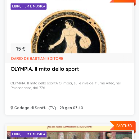
LIBRI, FILM E MUSICA
15 €
DARIO DE BASTIANI EDITORE
OLYMPIA. Il mito dello sport
OLYMPIA. Il mito dello sportA Olimpia, sulle rive del fiume Alfeo, nel
Peloponneso, dal 776 ...
Godega di Sant'U. (TV) - 28 gen 03:40
PARTNER
LIBRI, FILM E MUSICA