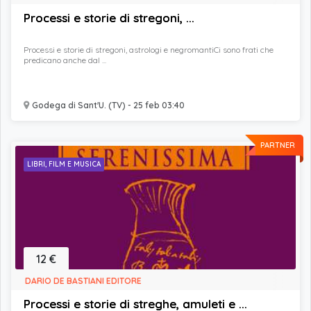
Processi e storie di stregoni, ...
Processi e storie di stregoni, astrologi e negromantiCi sono frati che
predicano anche dal ...
Godega di Sant'U. (TV) - 25 feb 03:40
PARTNER
LIBRI, FILM E MUSICA
12 €
DARIO DE BASTIANI EDITORE
Processi e storie di streghe, amuleti e ...