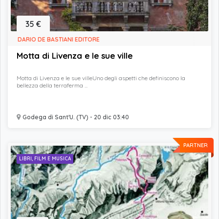
35 €
DARIO DE BASTIANI EDITORE
Motta di Livenza e le sue ville
Motta di Livenza e le sue villeUno degli aspetti che definiscono la
bellezza della terraferma ...
Godega di Sant'U. (TV) - 20 dic 03:40
PARTNER
LIBRI, FILM E MUSICA