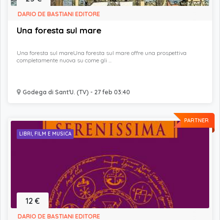
DARIO DE BASTIANI EDITORE
Una foresta sul mare
Una foresta sul mareUna foresta sul mare offre una prospettiva
completamente nuova su come gli ...
Godega di Sant'U. (TV) - 27 feb 03:40
PARTNER
LIBRI, FILM E MUSICA
12 €
DARIO DE BASTIANI EDITORE