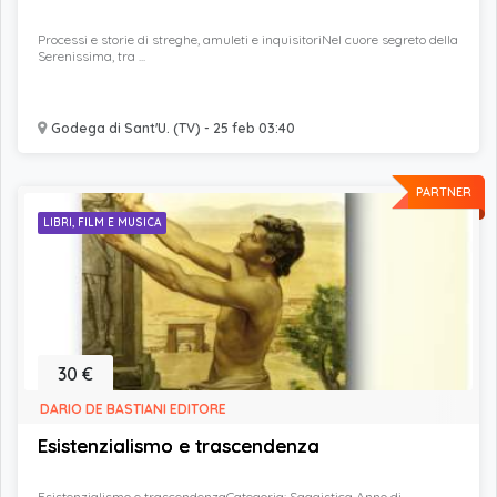
Processi e storie di streghe, amuleti e inquisitoriNel cuore segreto della
Serenissima, tra ...
Godega di Sant'U. (TV) - 25 feb 03:40
PARTNER
LIBRI, FILM E MUSICA
30 €
DARIO DE BASTIANI EDITORE
Esistenzialismo e trascendenza
Esistenzialismo e trascendenzaCategoria: Saggistica Anno di