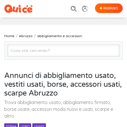
INSERISCI
Home
Abruzzo
abbigliamento e accessori
Abbigliamento e Accessori (Tutto)
Annunci di abbigliamento usato,
vestiti usati, borse, accessori usati,
ABRUZZO (regione)
scarpe Abruzzo
Trova abbigliamento usato, abbigliamento firmato,
Cerca
borse usate, accessori moda nuovi e usati, scarpe e
altro
DONNA
UOMO
UNISEX