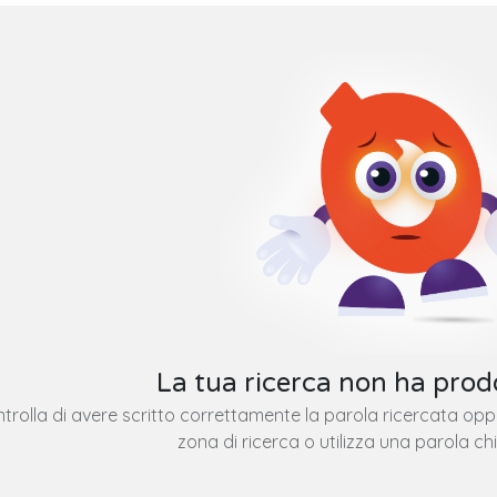
La tua ricerca non ha prodo
trolla di avere scritto correttamente la parola ricercata op
zona di ricerca o utilizza una parola ch