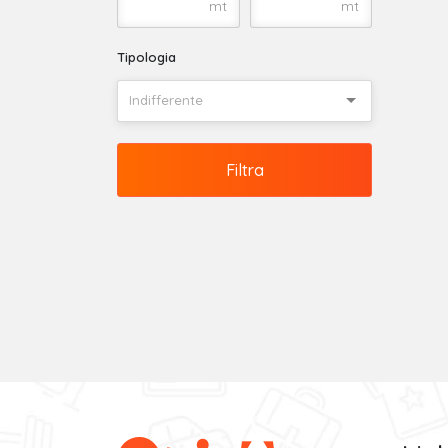
mt
mt
Tipologia
Indifferente
Filtra