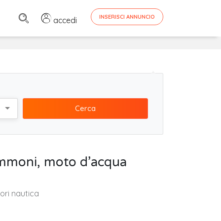
INSERISCI ANNUNCIO
accedi
Cerca
gommoni, moto d’acqua
ori nautica