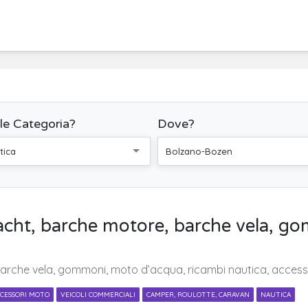
le Categoria?
Dove?
tica
Bolzano-Bozen
yacht, barche motore, barche vela, 
arche vela, gommoni, moto d’acqua, ricambi nautica, access
CESSORI MOTO
VEICOLI COMMERCIALI
CAMPER, ROULOTTE, CARAVAN
NAUTICA