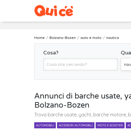
Home
Bolzano-Bozen
auto e moto
nautica
Cosa?
Qua
nau
Annunci di barche usate, 
Bolzano-Bozen
Trova barche usate, yacht, barche motore, b
AUTOMOBILI
ACCESSORI AUTOMOBILI
MOTO E SCOOTER
AC