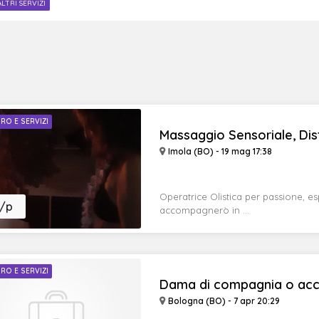
ALTRI SERVIZI
RO E SERVIZI
Massaggio Sensoriale, Diste
Imola (BO) - 19 mag 17:38
Operatrice Olistica per passione, es
/p
accompagnerò in ...
RO E SERVIZI
Dama di compagnia o acco
Bologna (BO) - 7 apr 20:29