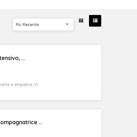
Più Recente
nsivo, ...
perta e empatica, Vi
mpagnatrice ...