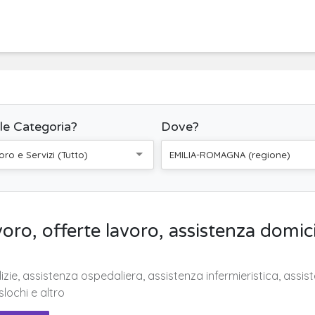
le Categoria?
Dove?
oro e Servizi (Tutto)
EMILIA-ROMAGNA (regione)
oro, offerte lavoro, assistenza domicil
lizie, assistenza ospedaliera, assistenza infermieristica, assi
slochi e altro