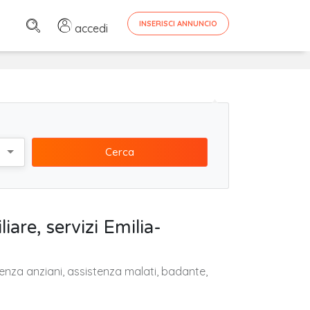
INSERISCI ANNUNCIO
accedi
Cerca
iare, servizi Emilia-
stenza anziani, assistenza malati, badante,