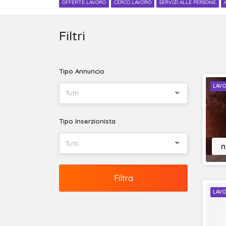
OFFERTE LAVORO
CERCO LAVORO
SERVIZI ALLE PERSONE
Filtri
Tipo Annuncio
LAVO
Tutti
Tipo Inserzionista
Tutti
n
Filtra
LAVO