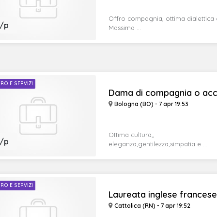
Offro compagnia, ottima dialettica e
/p
Massima ...
RO E SERVIZI
Dama di compagnia o acco
Bologna (BO) - 7 apr 19:53
Ottima cultura,,
/p
eleganza,gentilezza,simpatia e ...
RO E SERVIZI
Laureata inglese francese 
Cattolica (RN) - 7 apr 19:52