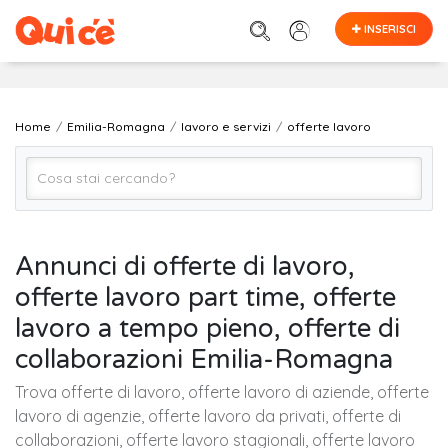
INSERISCI
Home
Emilia-Romagna
lavoro e servizi
offerte lavoro
offerte lavoro
Annunci di offerte di lavoro,
offerte lavoro part time, offerte
EMILIA-ROMAGNA (regione)
lavoro a tempo pieno, offerte di
collaborazioni Emilia-Romagna
Cerca
Trova offerte di lavoro, offerte lavoro di aziende, offerte
lavoro di agenzie, offerte lavoro da privati, offerte di
collaborazioni, offerte lavoro stagionali, offerte lavoro