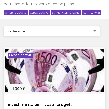
part time, offerte lavoro a tempo pieno
OFFERTE LAVORO
CERCO LAVORO
SERVIZI ALLE PERSONE
ALTRI SERVIZI
Più Recente
LAVORO E SERVIZI
1.000 €
investimento per i vostri progetti