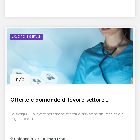
LAVORO E SERVIZI
n/p
Offerte e domande di lavoro settore ...
Se svolgi il Tuo lavoro nel campo sanitario, assistenziale, medico e più
in generale Ti ...
Bologna (BO) - 10 mag 17:38