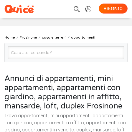
INSERISCI
Home
Frosinone
casa e terreni
appartamenti
appartamenti
Annunci di appartamenti, mini
appartamenti, appartamenti con
Frosinone
giardino, appartamenti in affitto,
mansarde, loft, duplex Frosinone
Cerca
Trova appartamenti, mini appartamenti, appartamenti
con giardino, appartamenti in affitto, appartamenti con
piscina, appartamenti in vendita, duplex, mansarde, loft