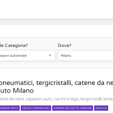
le Categoria?
Dove?
essori automobili
Milano
neumatici, tergicristalli, catene da n
auto Milano
ene da neve, tappetini auto, cerchi in lega, tergicristalli, la
CESSORI MOTO
VEICOLI COMMERCIALI
CAMPER, ROULOTTE, CARAVAN
NAUTICA