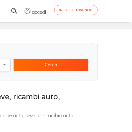
INSERISCI ANNUNCIO
accedi
Cerca
eve, ricambi auto,
mpadine auto, pezzi di ricambio auto