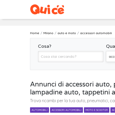
Home
Milano
auto e moto
accessori automobili
Cosa?
Qua
acc
Annunci di accessori auto, p
lampadine auto, tappetini 
Trova ricambi per la tua auto, pneumatici, cat
AUTOMOBILI
ACCESSORI AUTOMOBILI
MOTO E SCOOTER
AC