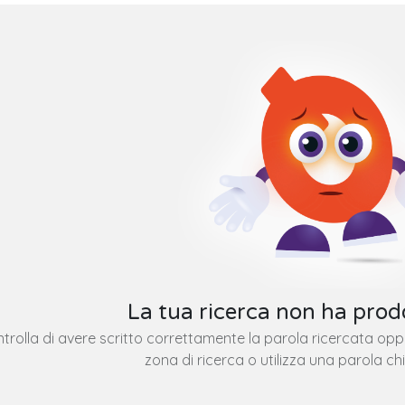
La tua ricerca non ha prodo
trolla di avere scritto correttamente la parola ricercata op
zona di ricerca o utilizza una parola ch