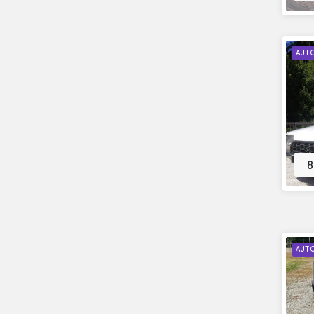
AUT
8
AUT