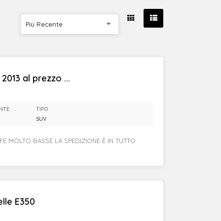
Più Recente
2013 al prezzo ...
NTE
TIPO
SUV
FFE MOLTO BASSE LA SPEDIZIONE È IN TUTTO
lle E350