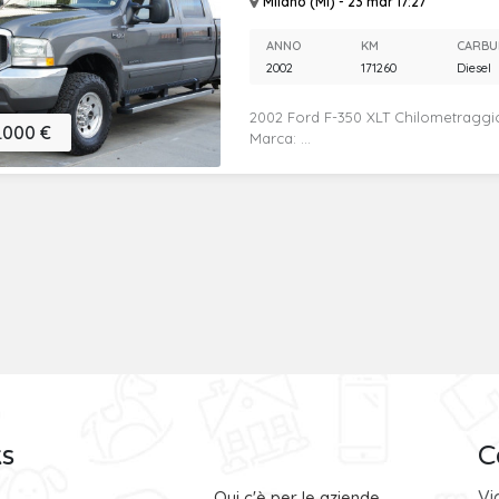
Milano (MI) - 23 mar 17:27
ANNO
KM
CARBU
2002
171260
Diesel
2002 Ford F-350 XLT Chilometraggio:
.000 €
Marca: ...
ks
C
Vi
Qui c'è per le aziende