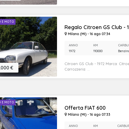
O E MOTO
Regalo Citroen GS Club - 
Milano (MI) - 16 ago 07:34
ANNO
KM
CARBU
1972
110000
Benzin
Citroen GS Club - 1972 Marca: Citr
.000 €
Carrozzeria: ...
O E MOTO
Offerta FIAT 600
Milano (MI) - 16 ago 07:33
ANNO
KM
CARBU