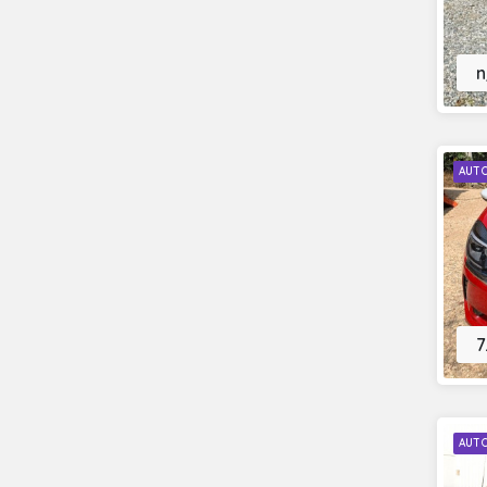
n
AUT
7
AUT