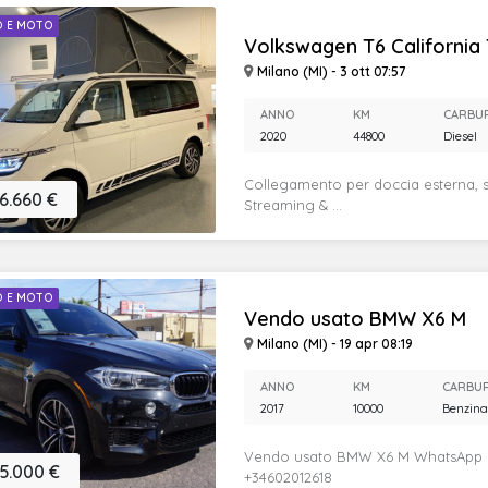
O E MOTO
Volkswagen T6 California T6
Milano (MI) - 3 ott 07:57
ANNO
KM
CARBU
2020
44800
Diesel
Collegamento per doccia esterna, s
6.660 €
Streaming & ...
O E MOTO
Vendo usato BMW X6 M
Milano (MI) - 19 apr 08:19
ANNO
KM
CARBU
2017
10000
Benzina
Vendo usato BMW X6 M WhatsApp 
5.000 €
+34602012618