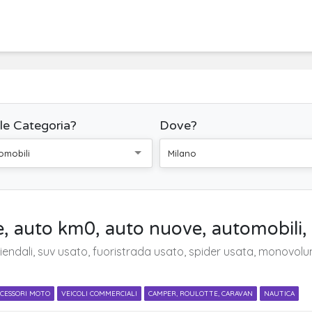
le Categoria?
Dove?
omobili
Milano
e, auto km0, auto nuove, automobili,
ndali, suv usato, fuoristrada usato, spider usata, monovolume 
CESSORI MOTO
VEICOLI COMMERCIALI
CAMPER, ROULOTTE, CARAVAN
NAUTICA