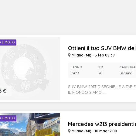
O E MOTO
Ottieni il tuo SUV BMW del 
Milano (MI) - 5 feb 08:39
ANNO
KM
CARBURA
2013
90
Benzina
SUV BMW 2013 DISPONIBILE A TARI
5 €
IL MONDO SIAMO ...
O E MOTO
Mercedes w213 présidentie
Milano (MI) - 10 mag 17:08