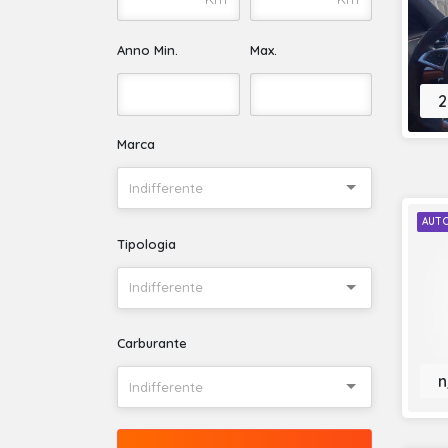
Anno Min.
Max.
2
Marca
Indifferente
AUT
Tipologia
Indifferente
Carburante
n
Indifferente