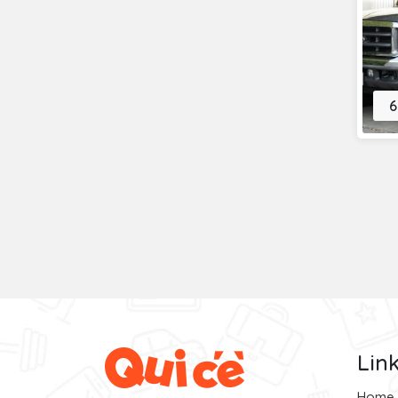
6
Lin
Home