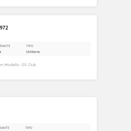
1972
RANTE
TIPO
a
Utilitaria
oen Modello: GS Club
RANTE
TIPO