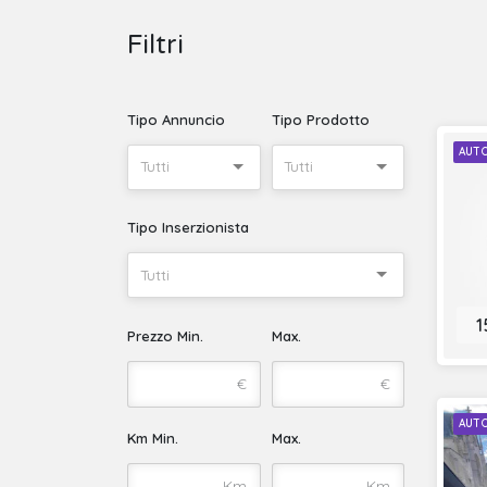
Filtri
Tipo Annuncio
Tipo Prodotto
AUT
Tutti
Tutti
Tipo Inserzionista
Tutti
1
Prezzo Min.
Max.
€
€
AUT
Km Min.
Max.
Km
Km