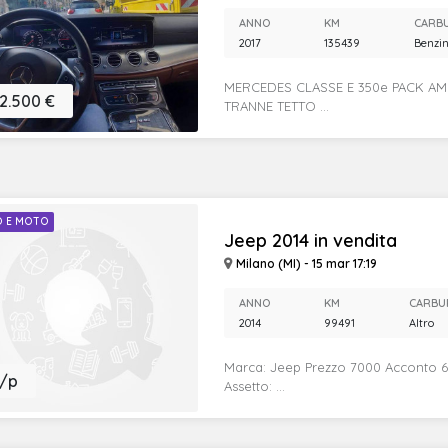
ANNO
KM
CARB
2017
135439
Benzi
MERCEDES CLASSE E 350e PACK AMG
2.500 €
TRANNE TETTO ...
O E MOTO
Jeep 2014 in vendita
Milano (MI) - 15 mar 17:19
ANNO
KM
CARBU
2014
99491
Altro
Marca: Jeep Prezzo 7000 Acconto 
/p
Assetto: ...