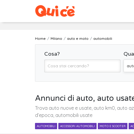
Home
Milano
auto e moto
automobili
Cosa?
Qua
aut
Annunci di auto, auto usat
Trova auto nuove e usate, auto km0, auto azie
d’epoca, automobili usate
AUTOMOBILI
ACCESSORI AUTOMOBILI
MOTO E SCOOTER
AC