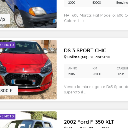
2000
80000
Benzin
FIAT 600 Marca: Fiat Modello: 600 
/p
Colore: blu ...
O E MOTO
DS 3 SPORT CHIC
Bollate (MI) - 20 apr 14:58
ANNO
KM
CARBU
2016
98000
Diesel
Vendo la mia elegante Ds3 Sport de
.800 €
superato il ...
O E MOTO
2002 Ford F-350 XLT