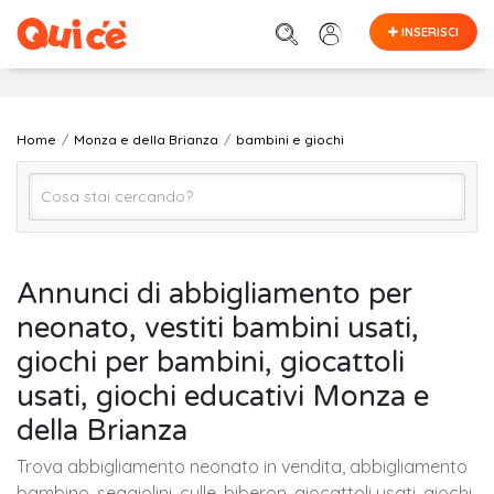
INSERISCI
Home
Monza e della Brianza
bambini e giochi
Bambini e Giochi (Tutto)
Annunci di abbigliamento per
neonato, vestiti bambini usati,
Monza e della Brianza
giochi per bambini, giocattoli
usati, giochi educativi Monza e
Cerca
della Brianza
Trova abbigliamento neonato in vendita, abbigliamento
bambino, seggiolini, culle, biberon, giocattoli usati, giochi