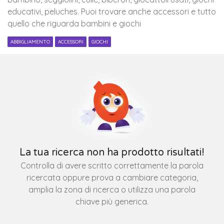
educativi, peluches. Puoi trovare anche accessori e tutto
quello che riguarda bambini e giochi
ABBIGLIAMENTO
ACCESSORI
GIOCHI
La tua ricerca non ha prodotto risultati!
Controlla di avere scritto correttamente la parola
ricercata oppure prova a cambiare categoria,
amplia la zona di ricerca o utilizza una parola
chiave più generica.