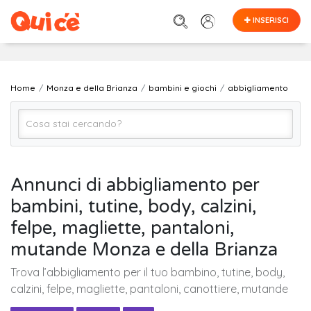
INSERISCI
Home
Monza e della Brianza
bambini e giochi
abbigliamento
abbigliamento
Annunci di abbigliamento per
bambini, tutine, body, calzini,
Monza e della Brianza
felpe, magliette, pantaloni,
mutande Monza e della Brianza
Cerca
Trova l’abbigliamento per il tuo bambino, tutine, body,
calzini, felpe, magliette, pantaloni, canottiere, mutande