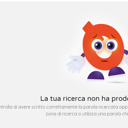
La tua ricerca non ha prodo
trolla di avere scritto correttamente la parola ricercata op
zona di ricerca o utilizza una parola ch