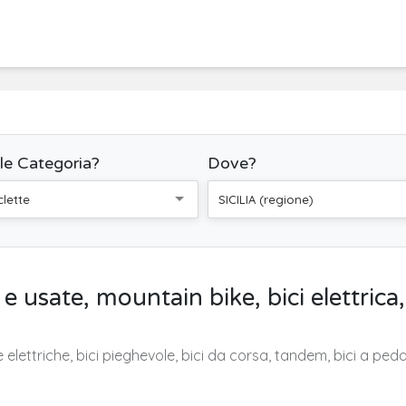
le Categoria?
Dove?
clette
SICILIA (regione)
 usate, mountain bike, bici elettrica, 
 elettriche, bici pieghevole, bici da corsa, tandem, bici a pedal