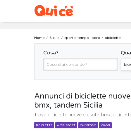
Home
Sicilia
sport e tempo libero
biciclette
Cosa?
Qua
bici
Annunci di biciclette nuove e
bmx, tandem Sicilia
Trova biciclette nuove o usate, bmx, biciclette
BICICLETTE
ALTRI SPORT
CAMPEGGIO
VIAGGI