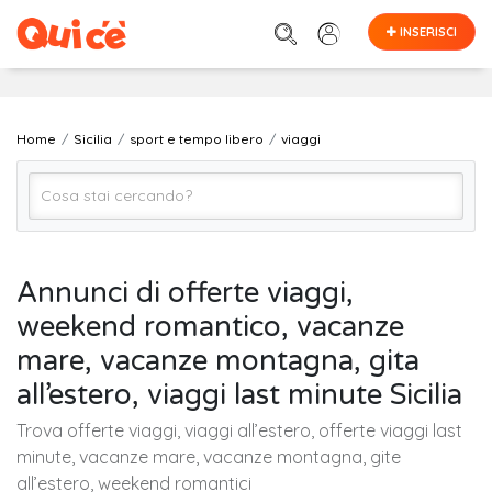
INSERISCI
Home
Sicilia
sport e tempo libero
viaggi
viaggi
Annunci di offerte viaggi,
weekend romantico, vacanze
SICILIA (regione)
mare, vacanze montagna, gita
all’estero, viaggi last minute Sicilia
Cerca
Trova offerte viaggi, viaggi all’estero, offerte viaggi last
minute, vacanze mare, vacanze montagna, gite
all’estero, weekend romantici