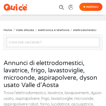
INSERISCI
Home
Valle d'Aosta
elettronica e telefonia
elettrodomestici
elettrodomestici
Annunci di elettrodomestici,
lavatrice, frigo, lavastoviglie,
VALLE D'AOSTA (regione)
microonde, aspirapolvere, dyson
usato Valle d'Aosta
Cerca
Trova l’elettrodomestico, lavatrice, lavapavimenti, dyson
usato, aspirapolvere, frigo, lavastoviglie, microonde,
aspirapolvere robot, forno, lucidatrice, asciugatrice,