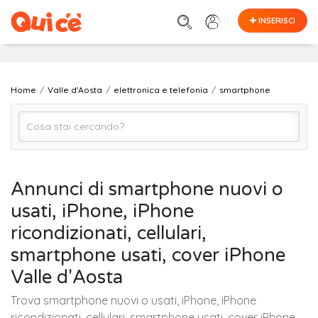
INSERISCI
Home
Valle d'Aosta
elettronica e telefonia
smartphone
smartphone
Annunci di smartphone nuovi o
usati, iPhone, iPhone
VALLE D'AOSTA (regione)
ricondizionati, cellulari,
smartphone usati, cover iPhone
Cerca
Valle d'Aosta
Trova smartphone nuovi o usati, iPhone, iPhone
ricondizionati, cellulari, smartphone usati, cover iPhone,