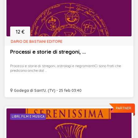
12 €
DARIO DE BASTIANI EDITORE
Processi e storie di stregoni, ...
Processi e storie di stregoni, astrologi e negromantiCi sono frati che
predicano anche dal ...
Godega di Sant'U. (TV) - 25 feb 03:40
PARTNER
LIBRI, FILM E MUSICA