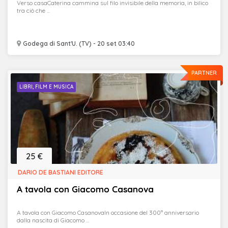
Verso casaCaterina cammina sul filo invisibile della memoria, in bilico
tra ciò che ...
Godega di Sant'U. (TV) - 20 set 03:40
PARTNER
LIBRI, FILM E MUSICA
25 €
DARIO DE BASTIANI EDITORE
A tavola con Giacomo Casanova
A tavola con Giacomo CasanovaIn occasione del 300° anniversario
dalla nascita di Giacomo ...