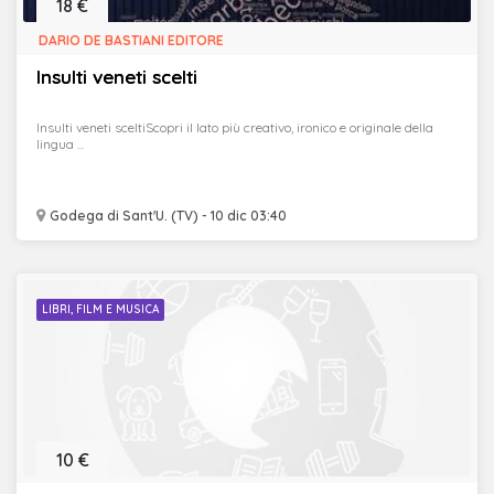
18 €
DARIO DE BASTIANI EDITORE
Insulti veneti scelti
Insulti veneti sceltiScopri il lato più creativo, ironico e originale della
lingua ...
Godega di Sant'U. (TV) - 10 dic 03:40
LIBRI, FILM E MUSICA
10 €