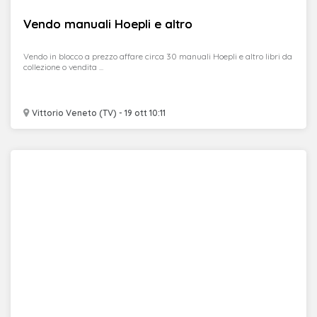
Vendo manuali Hoepli e altro
Vendo in blocco a prezzo affare circa 30 manuali Hoepli e altro libri da
collezione o vendita ...
Vittorio Veneto (TV) - 19 ott 10:11