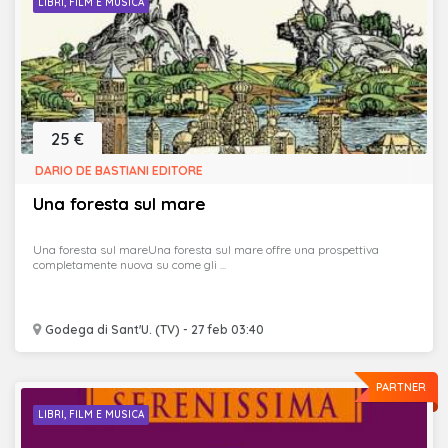
LIBRI, FILM E MUSICA
25 €
DARIO DE BASTIANI EDITORE
Una foresta sul mare
Una foresta sul mareUna foresta sul mare offre una prospettiva
completamente nuova su come gli ...
Godega di Sant'U. (TV) - 27 feb 03:40
PARTNER
LIBRI, FILM E MUSICA