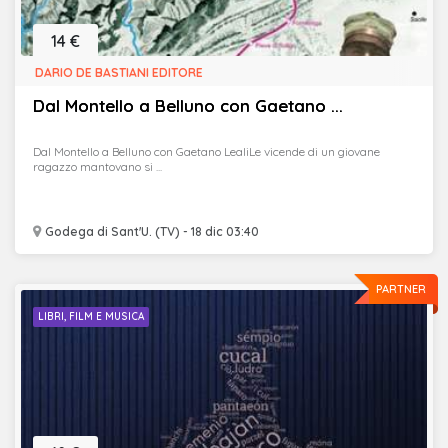
14 €
DARIO DE BASTIANI EDITORE
Dal Montello a Belluno con Gaetano ...
Dal Montello a Belluno con Gaetano LealiLe vicende di un giovane
ragazzo mantovano si ...
Godega di Sant'U. (TV) - 18 dic 03:40
PARTNER
LIBRI, FILM E MUSICA