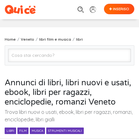
INSERISCI
Home
Veneto
libri film e musica
libri
libri
Annunci di libri, libri nuovi e usati,
ebook, libri per ragazzi,
VENETO (regione)
enciclopedie, romanzi Veneto
Trova libri nuovi o usati, ebook, libri per ragazzi, romanzi,
Cerca
enciclopedie, libri gialli
LIBRI
FILM
MUSICA
STRUMENTI MUSICALI