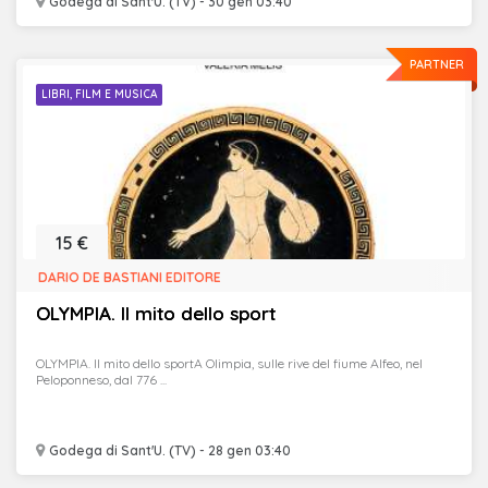
Godega di Sant'U. (TV) - 30 gen 03:40
PARTNER
LIBRI, FILM E MUSICA
15 €
DARIO DE BASTIANI EDITORE
OLYMPIA. Il mito dello sport
OLYMPIA. Il mito dello sportA Olimpia, sulle rive del fiume Alfeo, nel
Peloponneso, dal 776 ...
Godega di Sant'U. (TV) - 28 gen 03:40