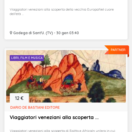
Viaggiatori veneziani alla scoperta della vecchia EuropaNel cuore
dell'età ...
Godega di Sant'U. (TV) - 30 gen 03:40
PARTNER
LIBRI, FILM E MUSICA
12 €
DARIO DE BASTIANI EDITORE
Viaggiatori veneziani alla scoperta ...
Viaggiatori veneziani alla scoperta di Egitto e AfricaIn un’era in cui