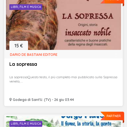
LIBRI, FILM E MUSICA
15 €
DARIO DE BASTIANI EDITORE
La sopressa
La sopressaQuesto testo, il più completo mai pubblicato sulla Sopressa
veneta, ...
Godega di Sant'U. (TV) - 26 giu 03:44
PARTNER
LIBRI, FILM E MUSICA