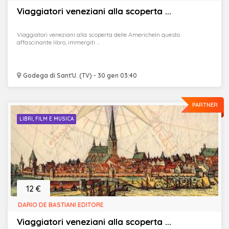
Viaggiatori veneziani alla scoperta ...
Viaggiatori veneziani alla scoperta delle AmericheIn questo
affascinante libro, immergiti ...
Godega di Sant'U. (TV) - 30 gen 03:40
PARTNER
LIBRI, FILM E MUSICA
12 €
DARIO DE BASTIANI EDITORE
Viaggiatori veneziani alla scoperta ...